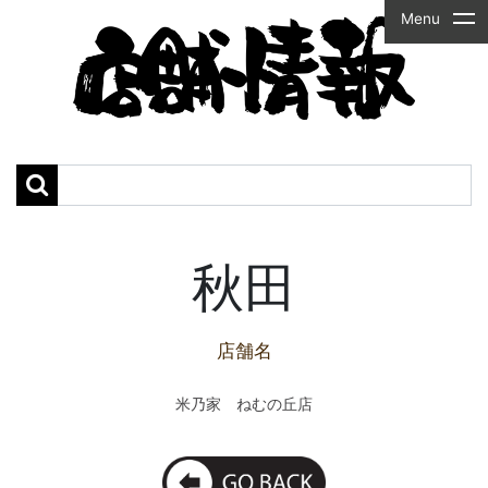
Menu
秋田
店舗名
米乃家 ねむの丘店